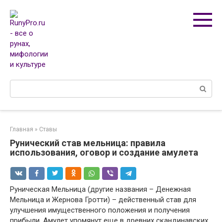
Перейти
к
контенту
Поиск:
Главная
»
Ставы
Рунический став мельница: правила
использования, оговор и создание амулета
Руническая Мельница (другие названия – Денежная
Мельница и Жернова Гротти) – действенный став для
улучшения имущественного положения и получения
прибыли. Амулет упомянут еще в древних скандинавских