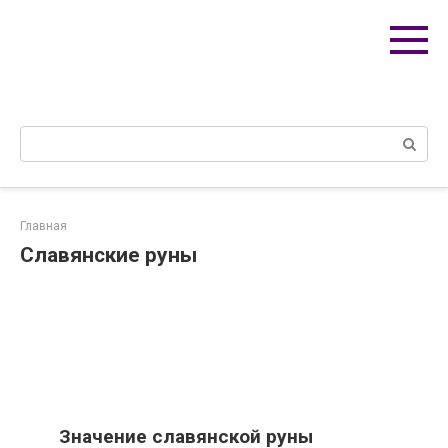
Перейти
к
контенту
Поиск:
Главная
Славянские руны
Значение славянской руны